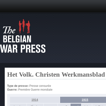
Het Volk. Christen Werkmansblad
Type de presse:
Presse censurée
Guerre:
Première Guerre mondiale
1914
1915