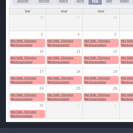
janvier
février
mars
avril
mai
juin
juillet
lun
mar
mer
26
27
28
3
4
5
Het Volk. Christen
Het Volk. Christen
Het Volk. Christen
Het Volk
Werkmansblad
Werkmansblad
Werkmansblad
Werkma
10
11
12
Het Volk. Christen
Het Volk. Christen
Het Volk. Christen
Het Volk
Werkmansblad
Werkmansblad
Werkmansblad
Werkma
17
18
19
Het Volk. Christen
Het Volk. Christen
Het Volk. Christen
Het Volk
Werkmansblad
Werkmansblad
Werkmansblad
Werkma
24
25
26
Het Volk. Christen
Het Volk. Christen
Het Volk. Christen
Het Volk
Werkmansblad
Werkmansblad
Werkmansblad
Werkma
31
1
2
Het Volk. Christen
Werkmansblad