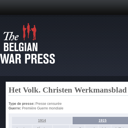
Het Volk. Christen Werkmansblad
Type de presse:
Presse censurée
Guerre:
Première Guerre mondiale
1914
1915