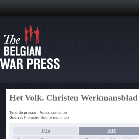
Het Volk. Christen Werkmansblad
Type de presse:
Presse censurée
Guerre:
Première Guerre mondiale
1914
1915