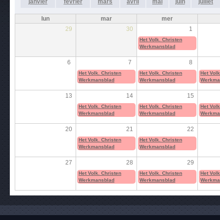
janvier
février
mars
avril
mai
juin
juillet
lun
mar
mer
29
30
1
Het Volk. Christen
Werkmansblad
6
7
8
Het Volk. Christen
Het Volk. Christen
Het Volk
Werkmansblad
Werkmansblad
Werkma
13
14
15
Het Volk. Christen
Het Volk. Christen
Het Volk
Werkmansblad
Werkmansblad
Werkma
20
21
22
Het Volk. Christen
Het Volk. Christen
Werkmansblad
Werkmansblad
27
28
29
Het Volk. Christen
Het Volk. Christen
Het Volk
Werkmansblad
Werkmansblad
Werkma