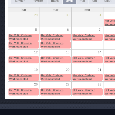
janvier
février
mars
avril
mai
juin
juillet
lun
mar
mer
29
30
31
Het Volk
Werkma
5
6
7
Het Volk. Christen
Het Volk. Christen
Het Volk. Christen
Het Volk
Werkmansblad
Werkmansblad
Werkmansblad
Werkma
Het Volk. Christen
Het Volk. Christen
Werkmansblad
Werkmansblad
12
13
14
Het Volk. Christen
Het Volk. Christen
Het Volk. Christen
Het Volk
Werkmansblad
Werkmansblad
Werkmansblad
Werkma
19
20
21
Het Volk. Christen
Het Volk. Christen
Het Volk. Christen
Het Volk
Werkmansblad
Werkmansblad
Werkmansblad
Werkma
26
27
28
Het Volk. Christen
Het Volk. Christen
Het Volk. Christen
Het Volk
Werkmansblad
Werkmansblad
Werkmansblad
Werkma