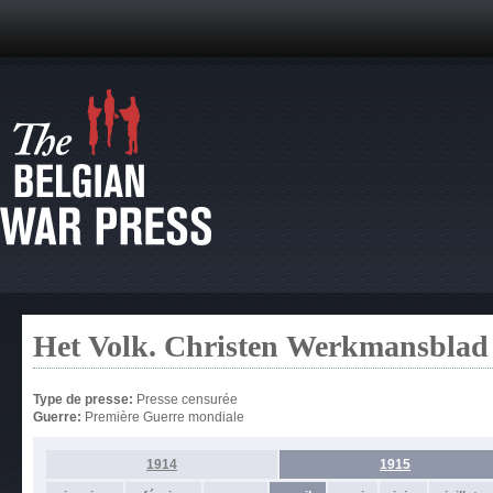
Het Volk. Christen Werkmansblad
Type de presse:
Presse censurée
Guerre:
Première Guerre mondiale
1914
1915