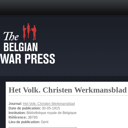
Het Volk. Christen Werkmansblad
Journal:
Het Volk. Christen Werkmansblad
Date de publication:
30-05-1915
Institution:
Bibliothèque royale de Belgique
Référence:
JB785
Lieu de publication:
Gent