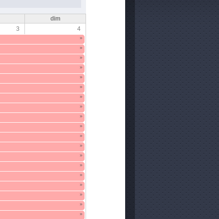
m
dim
3
4
»
»
»
»
»
»
»
»
»
»
»
»
»
»
»
»
»
»
»