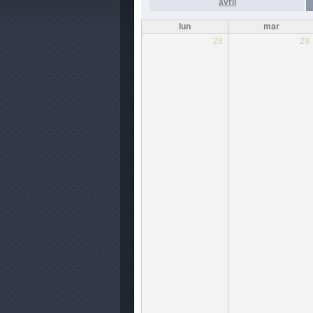
avril
lun
mar
28
29