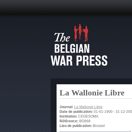
La Wallonie Libre
Journal:
La Wallonie Libre
Date de publication:
01-01-1900
-
31-12-20
Institution:
CEGESOMA
Référence:
BG668
Lieu de publication:
Brussel