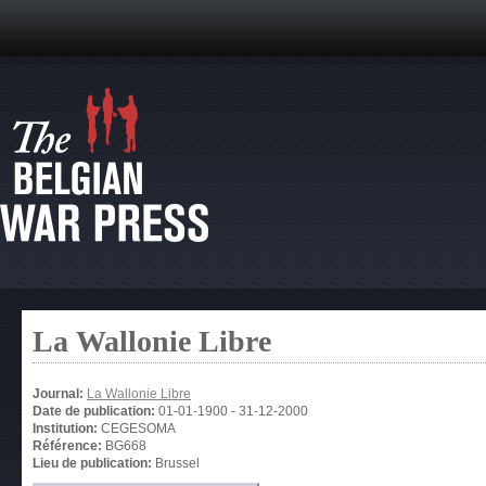
La Wallonie Libre
Journal:
La Wallonie Libre
Date de publication:
01-01-1900
-
31-12-2000
Institution:
CEGESOMA
Référence:
BG668
Lieu de publication:
Brussel