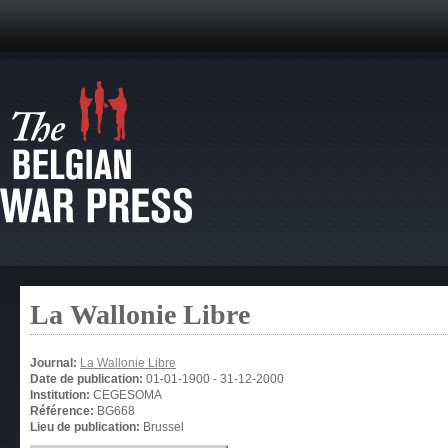
La Wallonie Libre
Journal:
La Wallonie Libre
Date de publication:
01-01-1900
-
31-12-2000
Institution:
CEGESOMA
Référence:
BG668
Lieu de publication:
Brussel