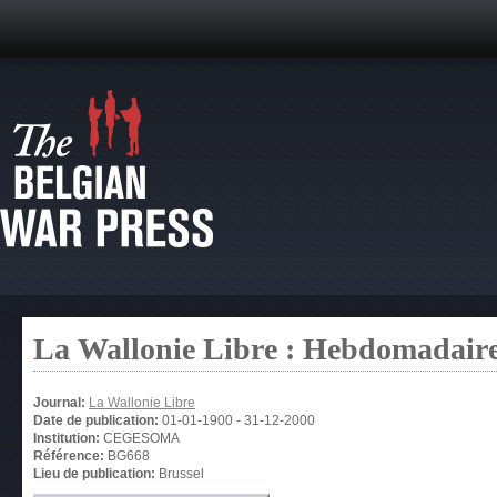
La Wallonie Libre : Hebdomadaire
Journal:
La Wallonie Libre
Date de publication:
01-01-1900
-
31-12-2000
Institution:
CEGESOMA
Référence:
BG668
Lieu de publication:
Brussel