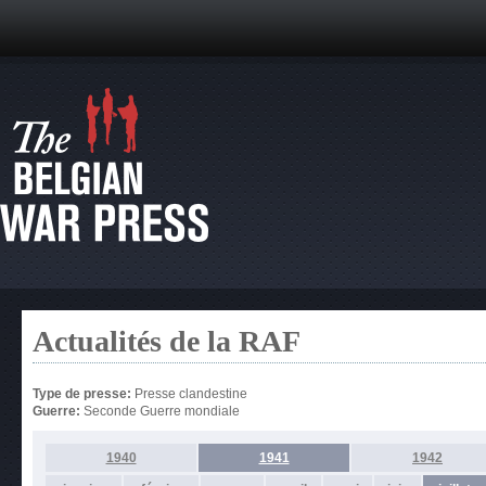
Actualités de la RAF
Type de presse:
Presse clandestine
Guerre:
Seconde Guerre mondiale
1940
1941
1942