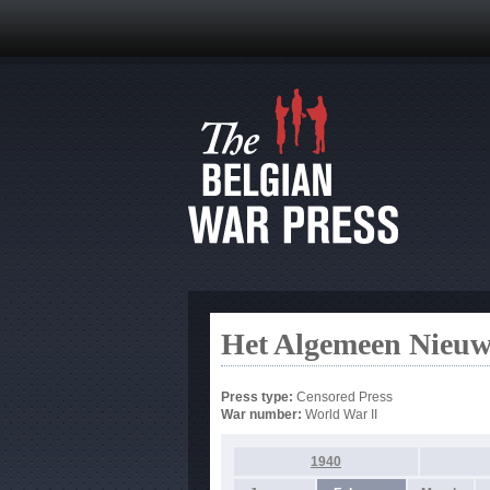
Het Algemeen Nieuw
Press type:
Censored Press
War number:
World War II
1940