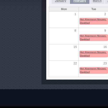
January
February
March
Mon
Tue
1
2
Het Algemeen Nieuws.
Dagblad
8
9
Het Algemeen Nieuws.
Dagblad
15
16
Het Algemeen Nieuws.
Dagblad
22
23
Het Algemeen Nieuws.
Dagblad