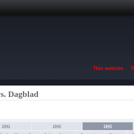
Skip to main content
This website
T
s. Dagblad
1941
1942
1943