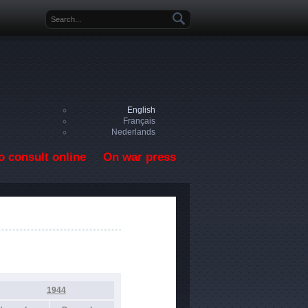
Search form
English
Français
Nederlands
o consult online
On war press
1944