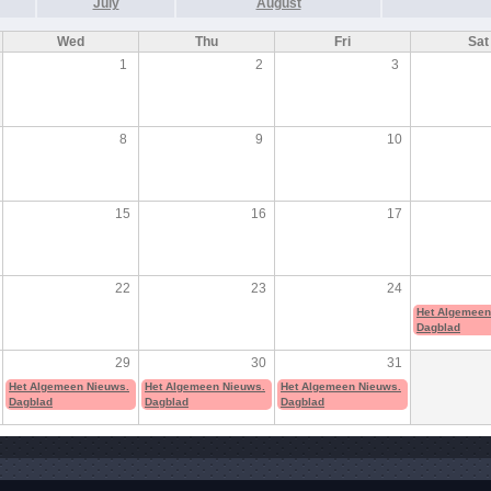
July
August
Wed
Thu
Fri
Sat
1
2
3
8
9
10
15
16
17
22
23
24
Het Algemeen
Dagblad
29
30
31
Het Algemeen Nieuws.
Het Algemeen Nieuws.
Het Algemeen Nieuws.
Dagblad
Dagblad
Dagblad