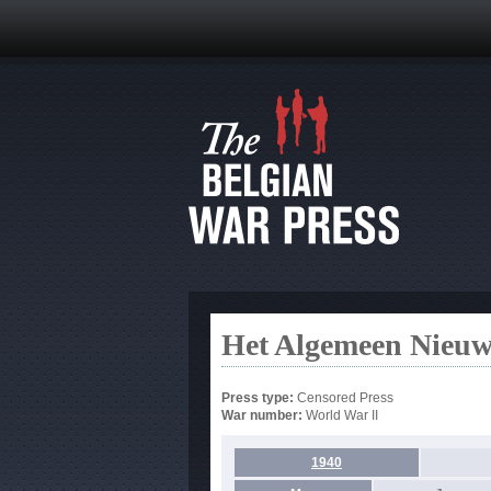
Het Algemeen Nieuw
Press type:
Censored Press
War number:
World War II
1940