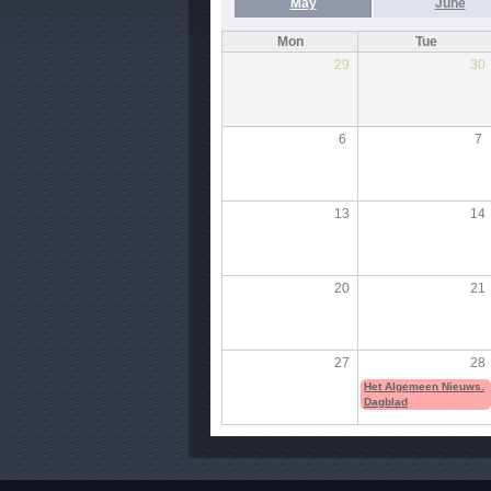
May
June
Mon
Tue
29
30
6
7
13
14
20
21
27
28
Het Algemeen Nieuws.
Dagblad