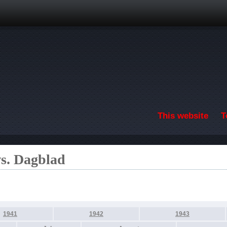
Skip to main content
This website
T
s. Dagblad
1941
1942
1943