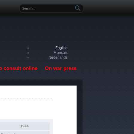
Search form
English
Français
Nederlands
o consult online
On war press
1944