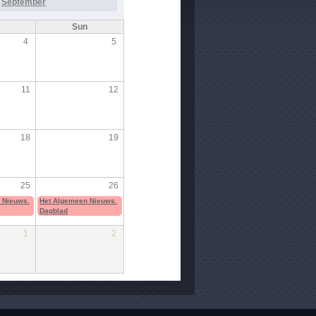
September
Sun
4
5
11
12
18
19
25
26
 Nieuws.
Het Algemeen Nieuws.
Dagblad
1
2