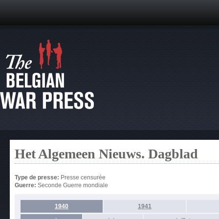
Het Algemeen Nieuws. Dagblad
Type de presse:
Presse censurée
Guerre:
Seconde Guerre mondiale
1940
1941