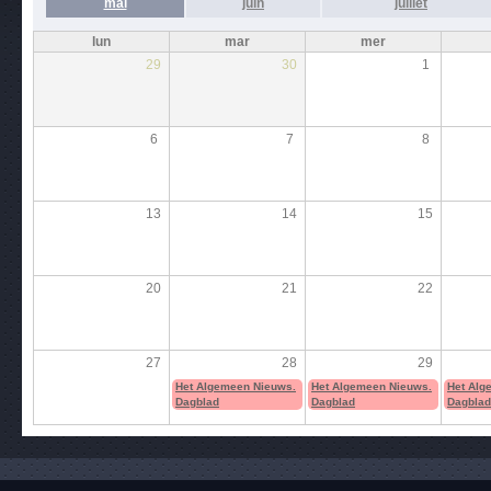
mai
juin
juillet
lun
mar
mer
29
30
1
6
7
8
13
14
15
20
21
22
27
28
29
Het Algemeen Nieuws.
Het Algemeen Nieuws.
Het Alg
Dagblad
Dagblad
Dagblad