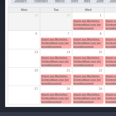
January
February
March
April
May
June
July
Mon
Tue
Wed
29
30
1
Gazet van Mechelen.
Gazet v
Ochtendblad voor het
Ochtend
arrondissement
arrondi
6
7
8
Gazet van Mechelen.
Gazet van Mechelen.
Gazet v
Ochtendblad voor het
Ochtendblad voor het
Ochtend
arrondissement
arrondissement
arrondi
13
14
15
Gazet van Mechelen.
Gazet van Mechelen.
Gazet v
Ochtendblad voor het
Ochtendblad voor het
Ochtend
arrondissement
arrondissement
arrondi
20
21
22
Gazet van Mechelen.
Gazet van Mechelen.
Gazet v
Ochtendblad voor het
Ochtendblad voor het
Ochtend
arrondissement
arrondissement
arrondi
27
28
29
Gazet van Mechelen.
Gazet van Mechelen.
Gazet v
Ochtendblad voor het
Ochtendblad voor het
Ochtend
arrondissement
arrondissement
arrondi