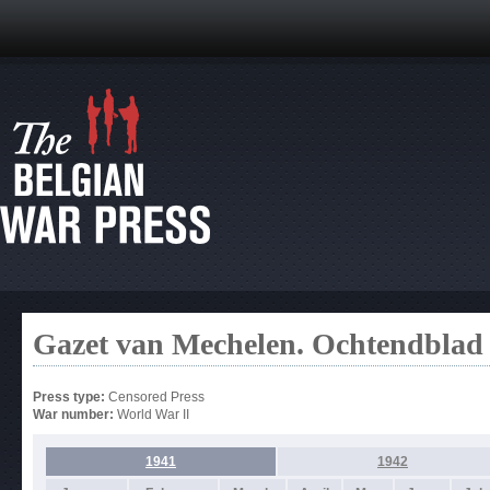
Gazet van Mechelen. Ochtendblad 
Press type:
Censored Press
War number:
World War II
1941
1942