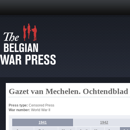
Gazet van Mechelen. Ochtendblad 
Press type:
Censored Press
War number:
World War II
1941
1942