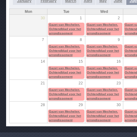
January
February
March
April
May
June
July
Mon
Tue
Wed
30
1
2
Gazet van Mechelen.
Gazet van Mechelen.
Gazet v
Ochtendblad voor het
Ochtendblad voor het
Ochtend
arrondissement
arrondissement
arrondi
7
8
9
Gazet van Mechelen.
Gazet van Mechelen.
Gazet v
Ochtendblad voor het
Ochtendblad voor het
Ochtend
arrondissement
arrondissement
arrondi
14
15
16
Gazet van Mechelen.
Gazet van Mechelen.
Gazet v
Ochtendblad voor het
Ochtendblad voor het
Ochtend
arrondissement
arrondissement
arrondi
21
22
23
Gazet van Mechelen.
Gazet van Mechelen.
Gazet v
Ochtendblad voor het
Ochtendblad voor het
Ochtend
arrondissement
arrondissement
arrondi
28
29
30
Gazet van Mechelen.
Gazet van Mechelen.
Gazet v
Ochtendblad voor het
Ochtendblad voor het
Ochtend
arrondissement
arrondissement
arrondi