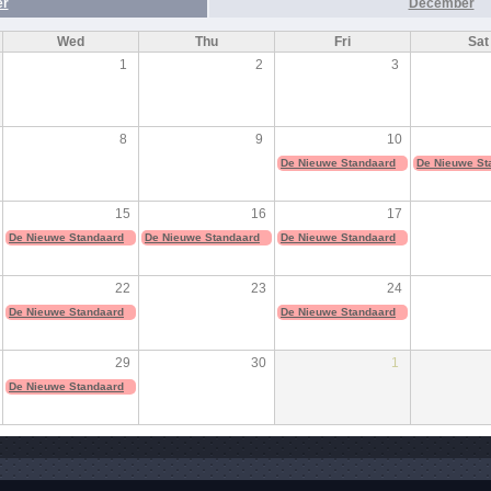
r
December
Wed
Thu
Fri
Sat
1
2
3
8
9
10
De Nieuwe Standaard
De Nieuwe St
15
16
17
De Nieuwe Standaard
De Nieuwe Standaard
De Nieuwe Standaard
22
23
24
De Nieuwe Standaard
De Nieuwe Standaard
29
30
1
De Nieuwe Standaard