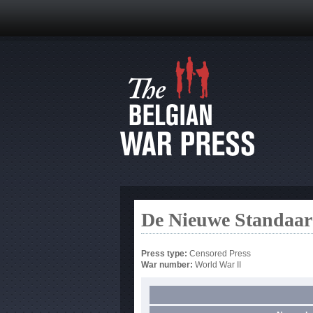
De Nieuwe Standaa
Press type:
Censored Press
War number:
World War II