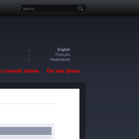
Search form
English
Français
Nederlands
o consult online
On war press