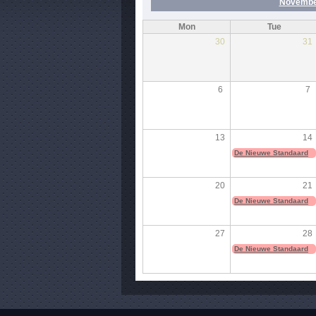
Novembe
Mon
Tue
30
31
6
7
13
14
De Nieuwe Standaard
20
21
De Nieuwe Standaard
27
28
De Nieuwe Standaard