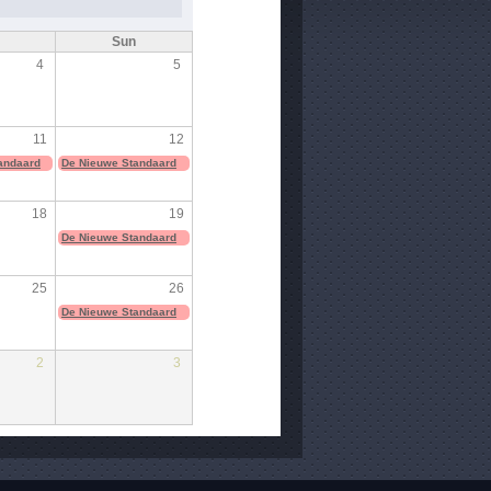
Sun
4
5
11
12
andaard
De Nieuwe Standaard
18
19
De Nieuwe Standaard
25
26
De Nieuwe Standaard
2
3