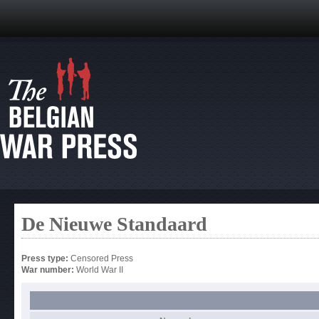
De Nieuwe Standaard
Press type:
Censored Press
War number:
World War II