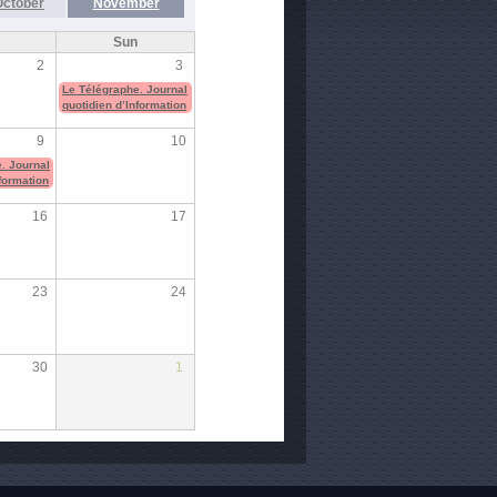
October
November
Sun
2
3
Le Télégraphe. Journal
quotidien d’Information
9
10
. Journal
nformation
16
17
23
24
30
1