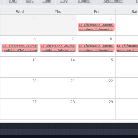
April
May
June
July
August
September
Wed
Thu
Fri
Sat
30
31
1
Le Télégraphe. Journal
quotidien d’Information
6
7
8
Le Télégraphe. Journal
Le Télégraphe. Journal
Le Télégraphe. Journal
Le Télégraphe
quotidien d’Information
quotidien d’Information
quotidien d’Information
quotidien d’I
13
14
15
20
21
22
27
28
29