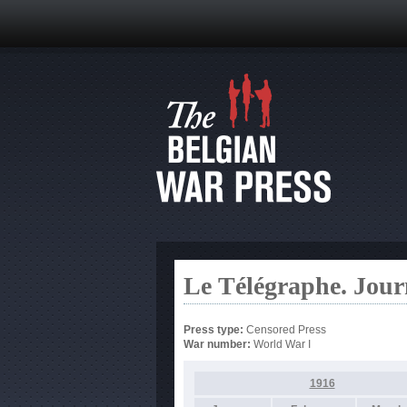
Le Télégraphe. Jour
Press type:
Censored Press
War number:
World War I
1916