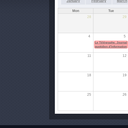
January
February
March
Mon
Tue
28
29
4
5
Le Télégraphe. Journal
quotidien d’Information
11
12
18
19
25
26