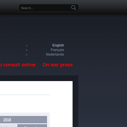
Search form
English
Français
Nederlands
o consult online
On war press
1918