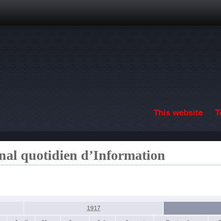
Skip to main content
This website
T
nal quotidien d’Information
1917