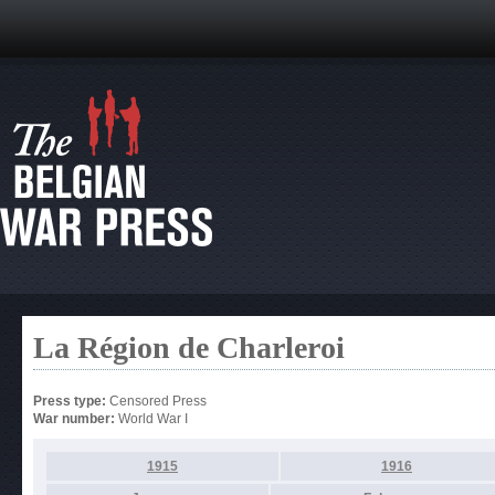
La Région de Charleroi
Press type:
Censored Press
War number:
World War I
1915
1916