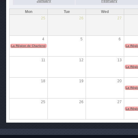
January
February
Mon
Tue
Wed
25
26
27
4
5
6
La Région de Charleroi
La Régi
11
12
13
La Régi
18
19
20
La Régi
25
26
27
La Régi