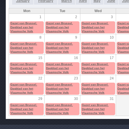
January
February
March
April
May
June
July
Mon
Tue
Wed
1
2
3
Gazet van Brussel.
Gazet van Brussel.
Gazet van Brussel.
Gazet v
Dagblad van het
Dagblad van het
Dagblad van het
Dagblad
Vlaamsche Volk
Vlaamsche Volk
Vlaamsche Volk
Vlaamsc
8
9
10
Gazet van Brussel.
Gazet van Brussel.
Gazet van Brussel.
Gazet v
Dagblad van het
Dagblad van het
Dagblad van het
Dagblad
Vlaamsche Volk
Vlaamsche Volk
Vlaamsche Volk
Vlaamsc
15
16
17
Gazet van Brussel.
Gazet van Brussel.
Gazet van Brussel.
Gazet v
Dagblad van het
Dagblad van het
Dagblad van het
Dagblad
Vlaamsche Volk
Vlaamsche Volk
Vlaamsche Volk
Vlaamsc
22
23
24
Gazet van Brussel.
Gazet van Brussel.
Gazet van Brussel.
Gazet v
Dagblad van het
Dagblad van het
Dagblad van het
Dagblad
Vlaamsche Volk
Vlaamsche Volk
Vlaamsche Volk
Vlaamsc
29
30
31
Gazet van Brussel.
Gazet van Brussel.
Gazet van Brussel.
Dagblad van het
Dagblad van het
Dagblad van het
Vlaamsche Volk
Vlaamsche Volk
Vlaamsche Volk