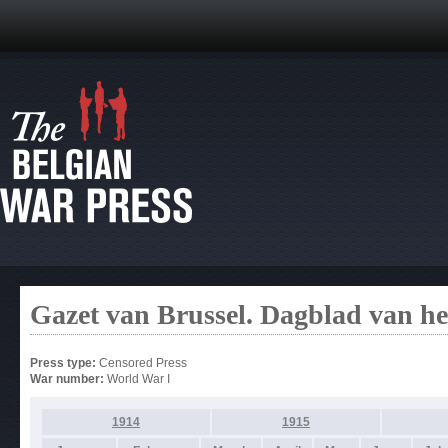
Gazet van Brussel. Dagblad van h
Press type:
Censored Press
War number:
World War I
1914
1915