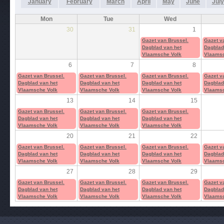
January
February
March
April
May
June
July
Mon
Tue
Wed
30
31
1
Gazet van Brussel.
Gazet v
Dagblad van het
Dagblad
Vlaamsche Volk
Vlaamsc
6
7
8
Gazet van Brussel.
Gazet van Brussel.
Gazet van Brussel.
Gazet v
Dagblad van het
Dagblad van het
Dagblad van het
Dagblad
Vlaamsche Volk
Vlaamsche Volk
Vlaamsche Volk
Vlaamsc
13
14
15
Gazet van Brussel.
Gazet van Brussel.
Gazet van Brussel.
Dagblad van het
Dagblad van het
Dagblad van het
Vlaamsche Volk
Vlaamsche Volk
Vlaamsche Volk
20
21
22
Gazet van Brussel.
Gazet van Brussel.
Gazet van Brussel.
Gazet v
Dagblad van het
Dagblad van het
Dagblad van het
Dagblad
Vlaamsche Volk
Vlaamsche Volk
Vlaamsche Volk
Vlaamsc
27
28
29
Gazet van Brussel.
Gazet van Brussel.
Gazet van Brussel.
Gazet v
Dagblad van het
Dagblad van het
Dagblad van het
Dagblad
Vlaamsche Volk
Vlaamsche Volk
Vlaamsche Volk
Vlaamsc