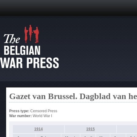
Gazet van Brussel. Dagblad van h
Press type:
Censored Press
War number:
World War I
1914
1915