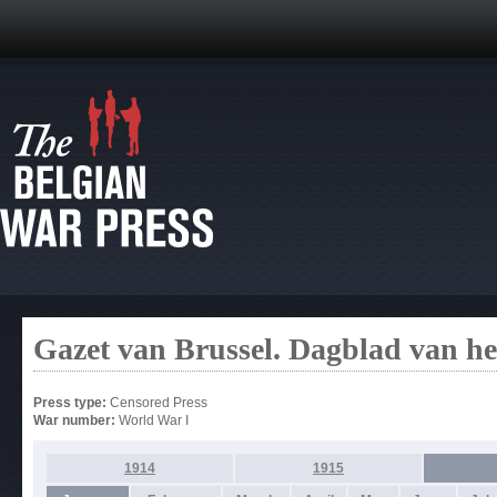
Gazet van Brussel. Dagblad van h
Press type:
Censored Press
War number:
World War I
1914
1915