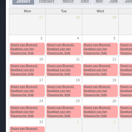
January
February
March
April
May
June
July
Mon
Tue
Wed
27
28
29
3
4
5
Gazet van Brussel.
Gazet van Brussel.
Gazet van Brussel.
Gazet v
Dagblad van het
Dagblad van het
Dagblad van het
Dagblad
Vlaamsche Volk
Vlaamsche Volk
Vlaamsche Volk
Vlaamsc
10
11
12
Gazet van Brussel.
Gazet van Brussel.
Gazet van Brussel.
Gazet v
Dagblad van het
Dagblad van het
Dagblad van het
Dagblad
Vlaamsche Volk
Vlaamsche Volk
Vlaamsche Volk
Vlaamsc
17
18
19
Gazet van Brussel.
Gazet van Brussel.
Gazet van Brussel.
Gazet v
Dagblad van het
Dagblad van het
Dagblad van het
Dagblad
Vlaamsche Volk
Vlaamsche Volk
Vlaamsche Volk
Vlaamsc
24
25
26
Gazet van Brussel.
Gazet van Brussel.
Gazet van Brussel.
Gazet v
Dagblad van het
Dagblad van het
Dagblad van het
Dagblad
Vlaamsche Volk
Vlaamsche Volk
Vlaamsche Volk
Vlaamsc
31
1
2
Gazet van Brussel.