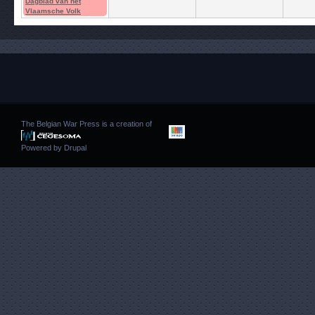
Dagblad van het
Vlaamsche Volk
The Belgian War Press is a creation of
Powered by
Drupal