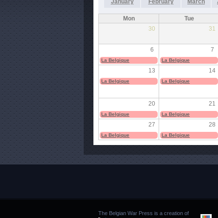
January
February
March
Mon
Tue
30
31
6
7
La Belgique
La Belgique
13
14
La Belgique
La Belgique
20
21
La Belgique
La Belgique
27
28
La Belgique
La Belgique
The Belgian War Press is a creation of