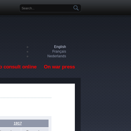
Search form
English
Français
Nederlands
o consult online
On war press
1917