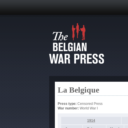
La Belgique
Press type:
Censored Press
War number:
World War I
1914