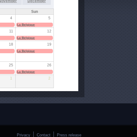
November
December
Sun
4
5
La Belgique
11
12
La Belgique
18
19
La Belgique
25
26
La Belgique
1
2
Privacy
Contact
Press release