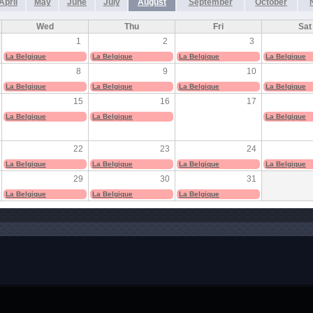
April
May
June
July
August
September
October
Wed
Thu
Fri
Sat
1
2
3
La Belgique
La Belgique
La Belgique
La Belgique
8
9
10
La Belgique
La Belgique
La Belgique
La Belgique
15
16
17
La Belgique
La Belgique
La Belgique
22
23
24
La Belgique
La Belgique
La Belgique
La Belgique
29
30
31
La Belgique
La Belgique
La Belgique