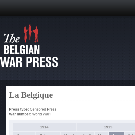
La Belgique
Press type:
Censored Press
War number:
World War I
1914
1915