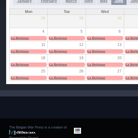
January
February
March
April
May
June
July
Mon
Tue
Wed
28
29
30
4
5
6
La Belgique
La Belgique
La Belgique
La Belg
11
12
13
La Belgique
La Belgique
La Belgique
La Belg
18
19
20
La Belgique
La Belgique
La Belgique
La Belg
25
26
27
La Belgique
La Belgique
La Belgique
La Belg
The Belgian War Press is a creation of
Powered by
Drupal