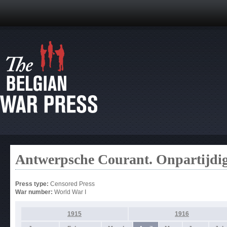
Antwerpsche Courant. Onpartijdi
Press type:
Censored Press
War number:
World War I
1915
1916