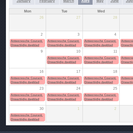
January
February
March
April
May
June
July
Mon
Tue
Wed
26
27
28
2
3
4
Antwerpsche Courant.
Antwerpsche Courant.
Antwerpsche Courant.
Antwerp
Onpartijdig dagblad
Onpartijdig dagblad
Onpartijdig dagblad
Onparti
9
10
11
Antwerpsche Courant.
Antwerpsche Courant.
Antwerp
Onpartijdig dagblad
Onpartijdig dagblad
Onparti
16
17
18
Antwerpsche Courant.
Antwerpsche Courant.
Antwerpsche Courant.
Antwerp
Onpartijdig dagblad
Onpartijdig dagblad
Onpartijdig dagblad
Onparti
23
24
25
Antwerpsche Courant.
Antwerpsche Courant.
Antwerpsche Courant.
Onpartijdig dagblad
Onpartijdig dagblad
Onpartijdig dagblad
30
1
2
Antwerpsche Courant.
Onpartijdig dagblad