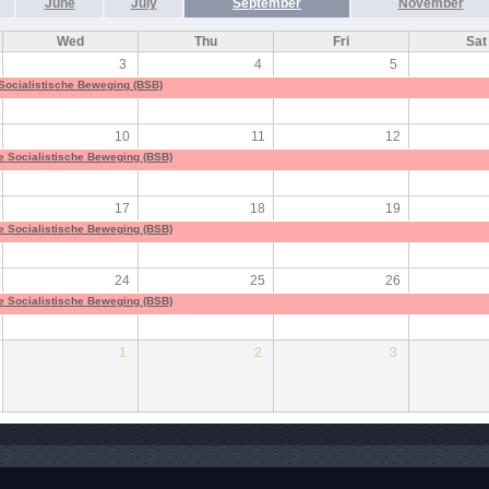
June
July
September
November
Wed
Thu
Fri
Sat
3
4
5
 Socialistische Beweging (BSB)
10
11
12
he Socialistische Beweging (BSB)
17
18
19
he Socialistische Beweging (BSB)
24
25
26
he Socialistische Beweging (BSB)
1
2
3
he Socialistische Beweging (BSB)