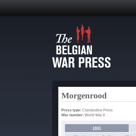
Morgenrood
Press type:
Clandestine Press
War number:
World War II
1941