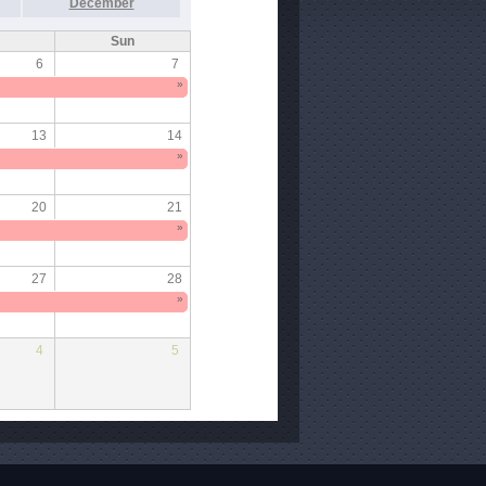
December
Sun
6
7
»
13
14
»
20
21
»
27
28
»
4
5