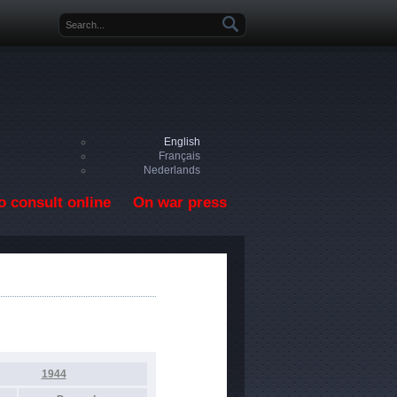
Search form
English
Français
Nederlands
o consult online
On war press
1944