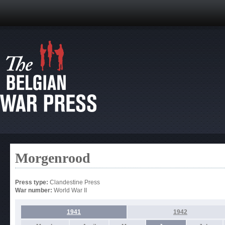
Morgenrood
Press type:
Clandestine Press
War number:
World War II
1941
1942