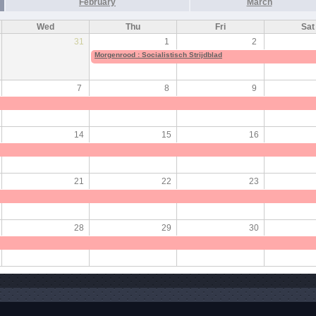
February
March
Wed
Thu
Fri
Sat
31
1
2
Morgenrood : Socialistisch Strijdblad
7
8
9
14
15
16
21
22
23
28
29
30