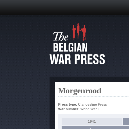
Morgenrood
Press type:
Clandestine Press
War number:
World War II
1941