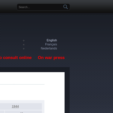
Search form
English
Français
Nederlands
o consult online
On war press
1944