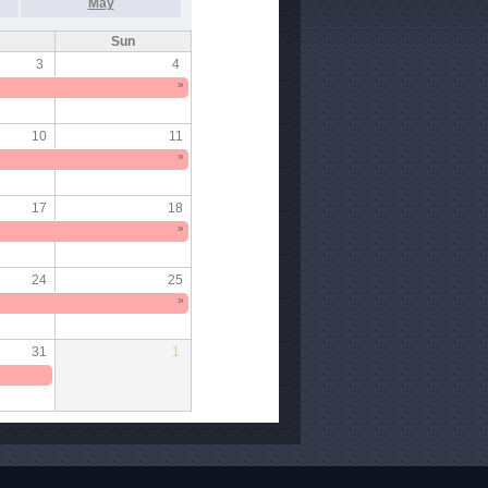
May
Sun
3
4
»
10
11
»
17
18
»
24
25
»
31
1