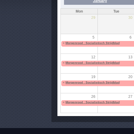
January
Mon
Tue
29
30
5
6
«
Morgenrood : Socialistisch Strijdblad
12
13
«
Morgenrood : Socialistisch Strijdblad
19
20
«
Morgenrood : Socialistisch Strijdblad
26
27
«
Morgenrood : Socialistisch Strijdblad