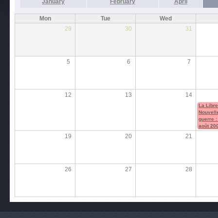
January
February
April
Mon
Tue
Wed
29
30
31
5
6
7
12
13
14
La Libre
Nouvell
guerre :
août 20
19
20
21
26
27
28