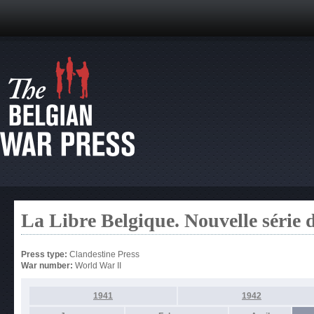
La Libre Belgique. Nouvelle série 
Press type:
Clandestine Press
War number:
World War II
1941
1942