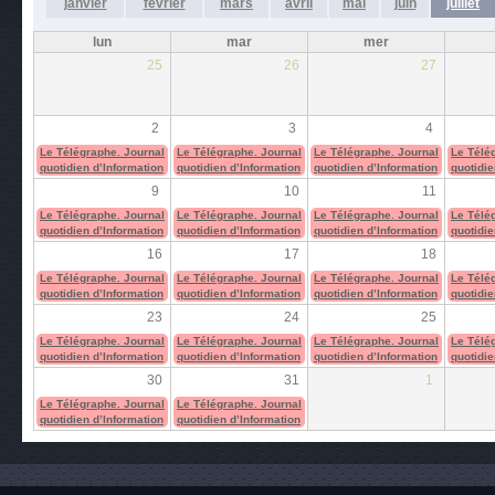
janvier
février
mars
avril
mai
juin
juillet
lun
mar
mer
25
26
27
2
3
4
Le Télégraphe. Journal
Le Télégraphe. Journal
Le Télégraphe. Journal
Le Télé
quotidien d’Information
quotidien d’Information
quotidien d’Information
quotidie
9
10
11
Le Télégraphe. Journal
Le Télégraphe. Journal
Le Télégraphe. Journal
Le Télé
quotidien d’Information
quotidien d’Information
quotidien d’Information
quotidie
16
17
18
Le Télégraphe. Journal
Le Télégraphe. Journal
Le Télégraphe. Journal
Le Télé
quotidien d’Information
quotidien d’Information
quotidien d’Information
quotidie
23
24
25
Le Télégraphe. Journal
Le Télégraphe. Journal
Le Télégraphe. Journal
Le Télé
quotidien d’Information
quotidien d’Information
quotidien d’Information
quotidie
30
31
1
Le Télégraphe. Journal
Le Télégraphe. Journal
quotidien d’Information
quotidien d’Information