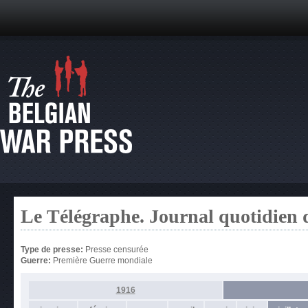
Le Télégraphe. Journal quotidien 
Type de presse:
Presse censurée
Guerre:
Première Guerre mondiale
1916