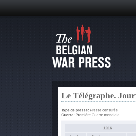
Le Télégraphe. Jour
Type de presse:
Presse censurée
Guerre:
Première Guerre mondiale
1916