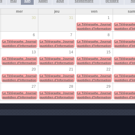
il
mai
juin
juillet
août
septembre
octobre
no
mer
jeu
ven
sa
30
31
1
Le Télégraphe. Journal
Le Télégraphe
quotidien d’Information
quotidien d’I
6
7
8
Le Télégraphe. Journal
Le Télégraphe. Journal
Le Télégraphe. Journal
Le Télégraphe
quotidien d’Information
quotidien d’Information
quotidien d’Information
quotidien d’I
13
14
15
Le Télégraphe. Journal
Le Télégraphe. Journal
Le Télégraphe. Journal
Le Télégraphe
quotidien d’Information
quotidien d’Information
quotidien d’Information
quotidien d’I
20
21
22
Le Télégraphe. Journal
Le Télégraphe. Journal
Le Télégraphe. Journal
Le Télégraphe
quotidien d’Information
quotidien d’Information
quotidien d’Information
quotidien d’I
27
28
29
Le Télégraphe. Journal
Le Télégraphe. Journal
Le Télégraphe. Journal
Le Télégraphe
quotidien d’Information
quotidien d’Information
quotidien d’Information
quotidien d’I