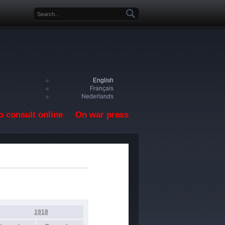
Search form
English
Français
Nederlands
o consult online
On war press
1918