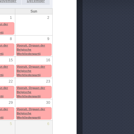
November
December
Sun
1
2
an der
tij
8
9
an der
Vooruit. Orgaan der
Belgische
tij
Werkliedenpartij
15
16
an der
Vooruit. Orgaan der
Belgische
tij
Werkliedenpartij
22
23
an der
Vooruit. Orgaan der
Belgische
tij
Werkliedenpartij
29
30
an der
Vooruit. Orgaan der
Belgische
tij
Werkliedenpartij
5
6