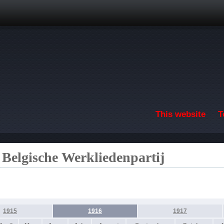
Skip to main content
This website
T
 Belgische Werkliedenpartij
1915
1916
1917