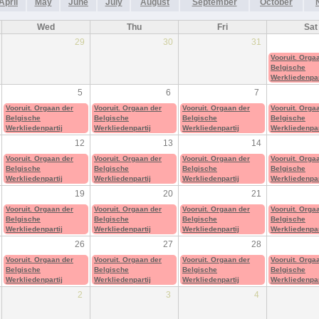
April
May
June
July
August
September
October
Wed
Thu
Fri
Sat
29
30
31
Vooruit. Orga
Belgische
Werkliedenpar
5
6
7
Vooruit. Orgaan der
Vooruit. Orgaan der
Vooruit. Orgaan der
Vooruit. Orga
Belgische
Belgische
Belgische
Belgische
Werkliedenpartij
Werkliedenpartij
Werkliedenpartij
Werkliedenpar
12
13
14
Vooruit. Orgaan der
Vooruit. Orgaan der
Vooruit. Orgaan der
Vooruit. Orga
Belgische
Belgische
Belgische
Belgische
Werkliedenpartij
Werkliedenpartij
Werkliedenpartij
Werkliedenpar
19
20
21
Vooruit. Orgaan der
Vooruit. Orgaan der
Vooruit. Orgaan der
Vooruit. Orga
Belgische
Belgische
Belgische
Belgische
Werkliedenpartij
Werkliedenpartij
Werkliedenpartij
Werkliedenpar
26
27
28
Vooruit. Orgaan der
Vooruit. Orgaan der
Vooruit. Orgaan der
Vooruit. Orga
Belgische
Belgische
Belgische
Belgische
Werkliedenpartij
Werkliedenpartij
Werkliedenpartij
Werkliedenpar
2
3
4