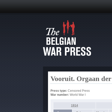
Vooruit. Orgaan der
Press type:
Censored Press
War number:
World War I
1914