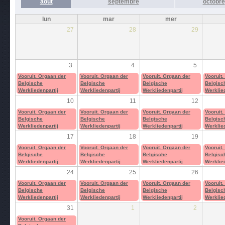
août
septembre
octobre
lun
mar
mer
27
28
29
3
4
5
Vooruit. Orgaan der
Vooruit. Orgaan der
Vooruit. Orgaan der
Vooruit.
Belgische
Belgische
Belgische
Belgisc
Werkliedenpartij
Werkliedenpartij
Werkliedenpartij
Werklied
10
11
12
Vooruit. Orgaan der
Vooruit. Orgaan der
Vooruit. Orgaan der
Vooruit.
Belgische
Belgische
Belgische
Belgisc
Werkliedenpartij
Werkliedenpartij
Werkliedenpartij
Werklied
17
18
19
Vooruit. Orgaan der
Vooruit. Orgaan der
Vooruit. Orgaan der
Vooruit.
Belgische
Belgische
Belgische
Belgisc
Werkliedenpartij
Werkliedenpartij
Werkliedenpartij
Werklied
24
25
26
Vooruit. Orgaan der
Vooruit. Orgaan der
Vooruit. Orgaan der
Vooruit.
Belgische
Belgische
Belgische
Belgisc
Werkliedenpartij
Werkliedenpartij
Werkliedenpartij
Werklied
31
1
2
Vooruit. Orgaan der