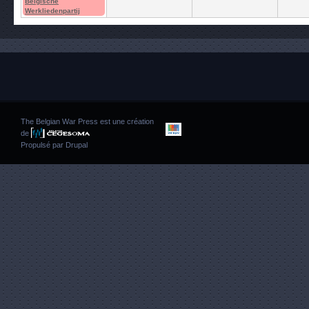
Belgische
Werkliedenpartij
The Belgian War Press est une création
de
Propulsé par
Drupal