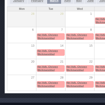
January
February
March
April
May
June
July
Mon
Tue
Wed
28
29
1
Het Volk
Werkma
6
7
8
Het Volk. Christen
Het Volk. Christen
Het Volk
Werkmansblad
Werkmansblad
Werkma
13
14
15
Het Volk. Christen
Werkmansblad
20
21
22
Het Volk. Christen
Het Volk. Christen
Het Volk
Werkmansblad
Werkmansblad
Werkma
27
28
29
Het Volk. Christen
Het Volk. Christen
Het Volk
Werkmansblad
Werkmansblad
Werkma