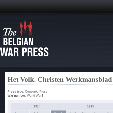
Het Volk. Christen Werkmansblad
Press type:
Censored Press
War number:
World War I
1914
1915