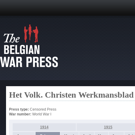
Het Volk. Christen Werkmansblad
Press type:
Censored Press
War number:
World War I
1914
1915