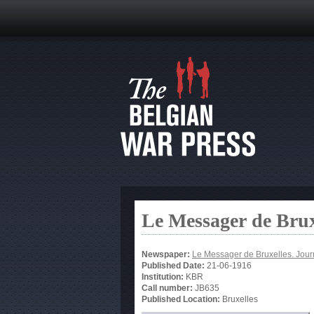
Le Messager de Brux
Newspaper:
Le Messager de Bruxelles. Jour
Published Date:
21-06-1916
Institution:
KBR
Call number:
JB635
Published Location:
Bruxelles