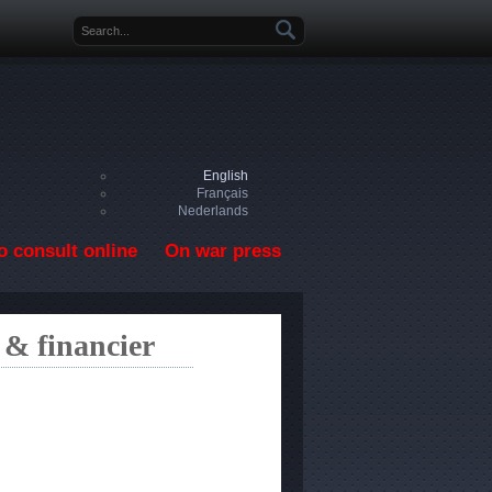
Search form
English
Français
Nederlands
o consult online
On war press
 & financier