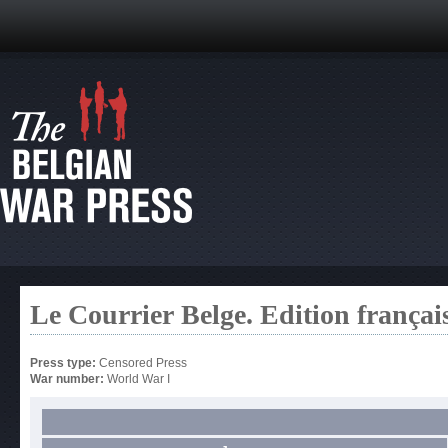
Le Courrier Belge. Edition françai
Press type:
Censored Press
War number:
World War I