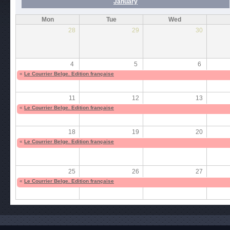
January
Mon
Tue
Wed
28
29
30
4
5
6
«
Le Courrier Belge. Edition française
11
12
13
«
Le Courrier Belge. Edition française
18
19
20
«
Le Courrier Belge. Edition française
25
26
27
«
Le Courrier Belge. Edition française