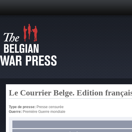
Le Courrier Belge. Edition françai
Type de presse:
Presse censurée
Guerre:
Première Guerre mondiale