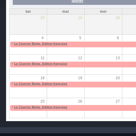
janvier
lun
mar
mer
28
29
30
4
5
6
«
Le Courrier Belge. Edition française
11
12
13
«
Le Courrier Belge. Edition française
18
19
20
«
Le Courrier Belge. Edition française
25
26
27
«
Le Courrier Belge. Edition française