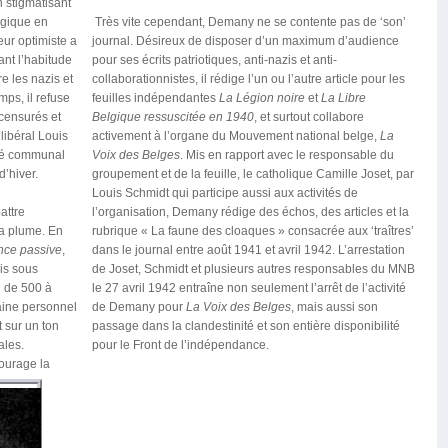
n stigmatisant
lgique en
Très vite cependant, Demany ne se contente pas de ‘son’
ur optimiste a
journal. Désireux de disposer d’un maximum d’audience
ant l’habitude
pour ses écrits patriotiques, anti-nazis et anti-
e les nazis et
collaborationnistes, il rédige l’un ou l’autre article pour les
mps, il refuse
feuilles indépendantes
La Légion noire
et
La Libre
censurés et
Belgique ressuscitée en 1940
, et surtout collabore
libéral Louis
activement à l’organe du Mouvement national belge,
La
oyé communal
Voix des Belges
. Mis en rapport avec le responsable du
d’hiver.
groupement et de la feuille, le catholique Camille Joset, par
Louis Schmidt qui participe aussi aux activités de
attre
l’organisation, Demany rédige des échos, des articles et la
 la plume. En
rubrique « La faune des cloaques » consacrée aux ‘traîtres’
nce passive
,
dans le journal entre août 1941 et avril 1942. L’arrestation
uis sous
de Joset, Schmidt et plusieurs autres responsables du MNB
n de 500 à
le 27 avril 1942 entraîne non seulement l’arrêt de l’activité
aine personnel
de Demany pour
La Voix des Belges
, mais aussi son
t sur un ton
passage dans la clandestinité et son entière disponibilité
ales.
pour le Front de l’indépendance.
courage la