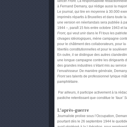
lancer
Front
. La responsabilité rédactionnelle
à Fernand Demany, qui rédige aussi la majorit
Le journal, qui tire en moyenne à 30.000 exe
imprimés répartis à Bruxelles et dans toute l
une version en néerlandais sera publiée à pa
1944 –, paraît 15 fois entre octobre 1943 et la
Front
, qui veut unir dans le FI tous les patriot
clivages idéologiques, mène campagne contr
pour le châtiment des collaborateurs, pour l
libertés constitutionnelles et pour le soulève
En outre, il se distingue des autres clandestin
une longue campagne contre les dirigeants 
des grandes industries s’étant mis au service
l’envahisseur. De manière générale, Demany
Front
ses talents de professionnel lyrique mâ
pamphlétaire.
Par ailleurs, il participe activement à la réda
pastiche retentissant que constitue le ‘
faux’ S
L’après-guerre
Journaliste prolixe sous l’Occupation, Dem
pourtant dès le 26 septembre 1944 le quotid
avait réintégré à la Libération, pour représent