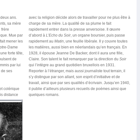
 deux ans.
avec la religion décide alors de travailler pour ne plus être à
nts, sa mère
charge de sa mère. La qualité de sa plume le fait
 frère
rapidement entrer dans la presse anversoise. Il œuvre
tique. Mue par
d’abord à
L’Echo du Soir
, un organe boursier, puis passe
fait mener les
rapidement au
Matin
, une feuille libérale. Il y couvre toutes
Notre-Dame
les matières, aussi bien en néerlandais qu’en français. En
ne forte tête,
1928, il épouse Jeanne De Backer, dont il aura une fille,
xpulsent de
Claire. Son talent le fait remarquer par la direction du
Soir
ommis par lui
qui l’intègre au grand quotidien bruxellois en 1931.
n de ses
Reporter à l’étranger, mais aussi journaliste tout terrain, il
s’y distingue par son allant, son esprit d’initiative et de
travail, ainsi que par ses qualités d’écrivain. Jusqu’en 1940,
et colérique
il publie d’ailleurs plusieurs recueils de poèmes ainsi que
ris distance
quelques romans.