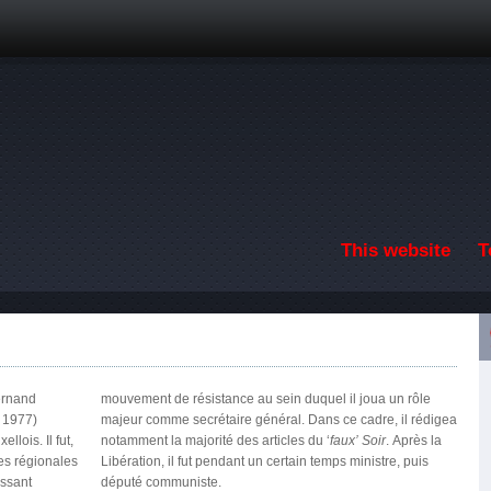
Skip to main content
This website
T
Fernand
un rôle
n 1977)
 rédigea
lois. Il fut,
notamment la majorité des articles du ‘
faux’ Soir
. Après la
les régionales
Libération, il fut pendant un certain temps ministre, puis
issant
député communiste.