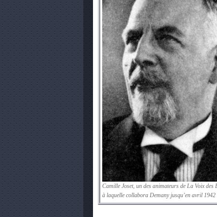
Camille Joset, un des animateurs de La Voix des 
à laquelle collabora Demany jusqu’en avril 1942