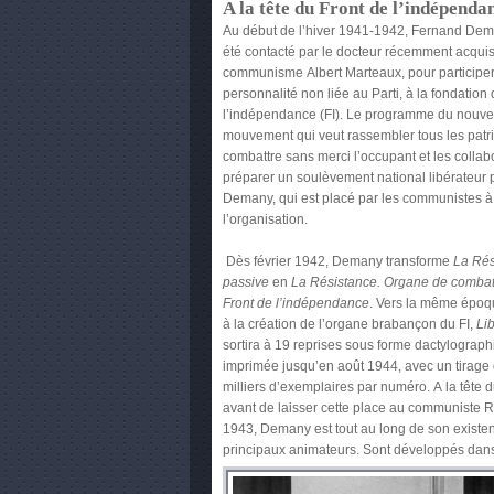
A la tête du Front de l’indépenda
Au début de l’hiver 1941-1942, Fernand Dema
été contacté par le docteur récemment acqui
communisme Albert Marteaux, pour participe
personnalité non liée au Parti, à la fondation
l’indépendance (FI). Le programme du nouv
mouvement qui veut rassembler tous les patr
combattre sans merci l’occupant et les collab
préparer un soulèvement national libérateur p
Demany, qui est placé par les communistes à 
l’organisation.
Dès février 1942, Demany transforme
La Rés
passive
en
La Résistance. Organe de combat a
Front de l’indépendance
. Vers la même époque
à la création de l’organe brabançon du FI,
Li
sortira à 19 reprises sous forme dactylograph
imprimée jusqu’en août 1944, avec un tirage 
milliers d’exemplaires par numéro. A la tête 
avant de laisser cette place au communiste 
1943, Demany est tout au long de son existe
principaux animateurs. Sont développés dans 