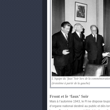
L’équipe du ‘faux’ Soir lors de la commémoration
(troisième à partir de la gauche)
Front
et le ‘
faux’ Soir
Mais à l’automne 1943, le FI ne dispose touj
d’organe national destiné au public et dès lor