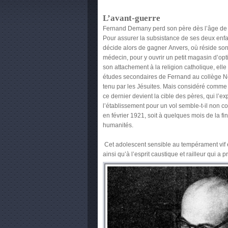
L’avant-guerre
Fernand Demany perd son père dès l’âge de
Pour assurer la subsistance de ses deux enfa
décide alors de gagner Anvers, où réside son
médecin, pour y ouvrir un petit magasin d’op
son attachement à la religion catholique, elle 
études secondaires de Fernand au collège 
tenu par les Jésuites. Mais considéré comme u
ce dernier devient la cible des pères, qui l’e
l’établissement pour un vol semble-t-il non c
en février 1921, soit à quelques mois de la fi
humanités.
Cet adolescent sensible au tempérament vif 
ainsi qu’à l’esprit caustique et railleur qui a p