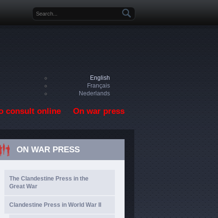
Search form
English
Français
Nederlands
o consult online
On war press
ON WAR PRESS
The Clandestine Press in the
Great War
Clandestine Press in World War II