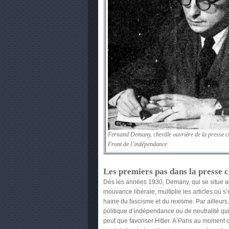
Fernand Demany, cheville ouvrière de la presse c
Front de l’indépendance
Les premiers pas dans la presse c
Dès les années 1930, Demany, qui se situe a
mouvance libérale, multiplie les articles où s
haine du fascisme et du rexisme. Par ailleurs, i
politique d’indépendance ou de neutralité qui,
peut que favoriser Hitler. A Paris au moment 