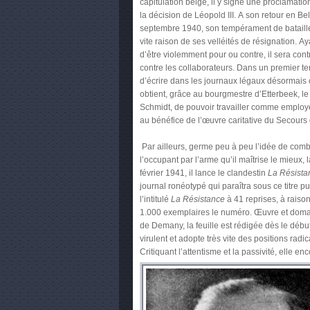
capitulation belge, il y signe une proclamatio
la décision de Léopold III. A son retour en Be
septembre 1940, son tempérament de bataille
vite raison de ses velléités de résignation. Ay
d’être violemment pour ou contre, il sera contr
contre les collaborateurs. Dans un premier te
d’écrire dans les journaux légaux désormais 
obtient, grâce au bourgmestre d’Etterbeek, le 
Schmidt, de pouvoir travailler comme empl
au bénéfice de l’œuvre caritative du Secours 
Par ailleurs, germe peu à peu l’idée de comb
l’occupant par l’arme qu’il maîtrise le mieux,
février 1941, il lance le clandestin
La Résista
journal ronéotypé qui paraîtra sous ce titre p
l’intitulé
La Résistance
à 41 reprises, à raiso
1.000 exemplaires le numéro. Œuvre et dom
de Demany, la feuille est rédigée dès le débu
virulent et adopte très vite des positions radic
Critiquant l’attentisme et la passivité, elle en