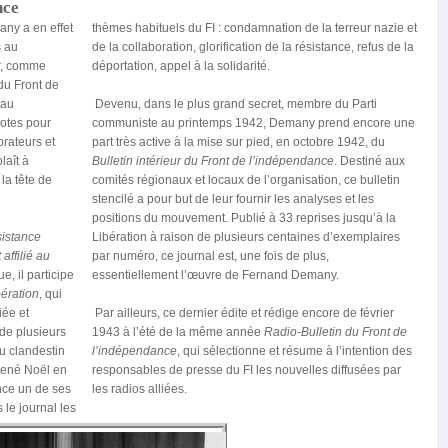
nce
ny a en effet
thèmes habituels du FI : condamnation de la terreur nazie et
s au
de la collaboration, glorification de la résistance, refus de la
r, comme
déportation, appel à la solidarité.
 du Front de
eau
Devenu, dans le plus grand secret, membre du Parti
iotes pour
communiste au printemps 1942, Demany prend encore une
orateurs et
part très active à la mise sur pied, en octobre 1942, du
laît à
Bulletin intérieur du Front de l’indépendance
. Destiné aux
la tête de
comités régionaux et locaux de l’organisation, ce bulletin
stencilé a pour but de leur fournir les analyses et les
positions du mouvement. Publié à 33 reprises jusqu’à la
istance
Libération à raison de plusieurs centaines d’exemplaires
ffilié au
par numéro, ce journal est, une fois de plus,
, il participe
essentiellement l’œuvre de Fernand Demany.
bération
, qui
iée et
Par ailleurs, ce dernier édite et rédige encore de février
de plusieurs
1943 à l’été de la même année
Radio-Bulletin du Front de
du clandestin
l’indépendance
, qui sélectionne et résume à l’intention des
René Noël en
responsables de presse du FI les nouvelles diffusées par
nce un de ses
les radios alliées.
le journal les