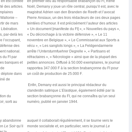
 en est confiée
en premier lieu au responsable brabançon du FI, René
é des articles.
Noël, Demany y joue un rôle central, puisqu’il est, avec le
mplaires
magistrat Adrien van den Branden de Reeth et l’avocat
a Wallonie –
Pierre Ansiaux, un des trois rédacteurs de ces deux pages
rtir de mars
teintées d’humour. Il est précisément l’auteur des articles
 Libération.
« Un document [manifeste du FI] », « Nouvelles du pays »,
es, par-delà les
« Du décrochage à la victoire défensive », « Le 11
e l’occupant,
novembre en Belgique », « Le Commissariat aux Sports a
a défense des
vécu », « Les sanglots longs », « La Feldgendarmerie
ment national.
arrête l’Untersturmfuehrer Degrelle », « Partisans et
s du FI par
réfractaires », « Nécrologie » ainsi que de la plupart des
des banques et
petites annonces. Diffusé à 50.000 exemplaires, le journal
 de
rapportea 347.000 F à la section brabançonne du FI pour
 déploie dans
un coût de production de 25.000 F.
tiné de
Enfin, Demany est aussi le principal rédacteur du
clandestin satirique
L’Elastique
, également édité par la
ction du
section brabançonne du FI, qui ne connaîtra qu’un seul
oir
, sorti au
numéro, publié en janvier 1944.
any abandonne
auquel il collaborait régulièrement, il se tourne vers le
ien
Le Soir
qu’il
monde socialiste et, en particulier, vers le journal
Le
er la
er