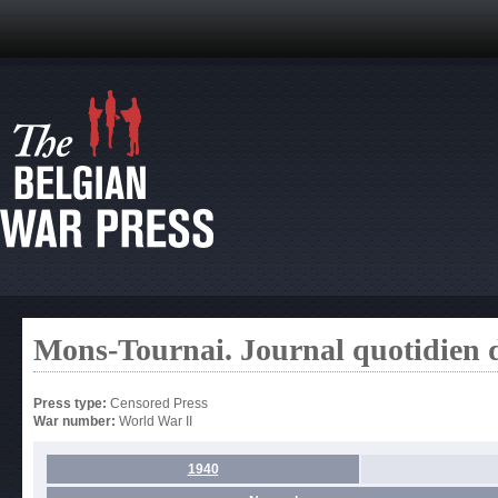
Mons-Tournai. Journal quotidien 
Press type:
Censored Press
War number:
World War II
1940