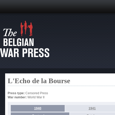
L'Echo de la Bourse
Press type:
Censored Press
War number:
World War II
1940
1941