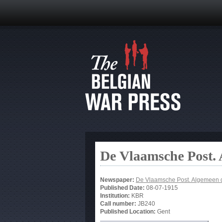
De Vlaamsche Post.
Newspaper:
De Vlaamsche Post. Algemeen 
Published Date:
08-07-1915
Institution:
KBR
Call number:
JB240
Published Location:
Gent