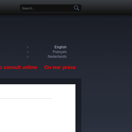
Search form
English
Français
Nederlands
o consult online
On war press