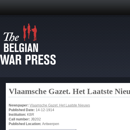
Vlaamsche Gazet. Het Laatste Nie
Newspaper:
Vlaamsche Gazet. Het Laatste Nieuws
Published Date:
14-12-1914
Institution:
KBR
Call number:
JB202
Published Location:
Antwerpen