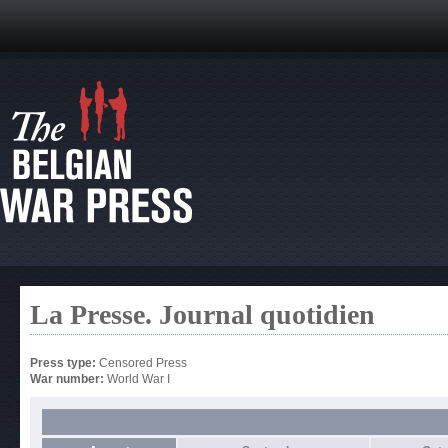
La Presse. Journal quotidien
Press type:
Censored Press
War number:
World War I