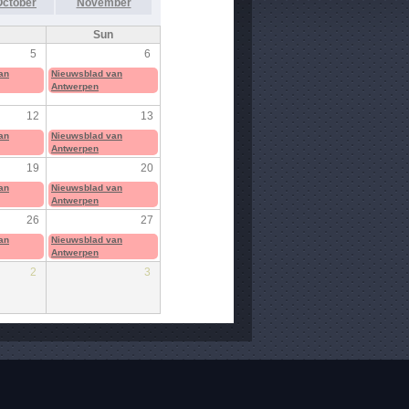
October
November
Sun
5
6
an
Nieuwsblad van
Antwerpen
12
13
an
Nieuwsblad van
Antwerpen
19
20
an
Nieuwsblad van
Antwerpen
26
27
an
Nieuwsblad van
Antwerpen
2
3