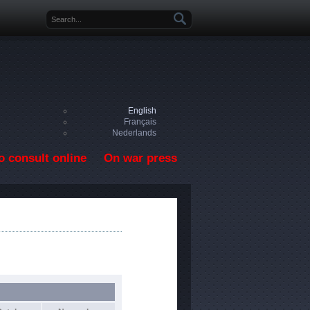
Search form
English
Français
Nederlands
o consult online
On war press