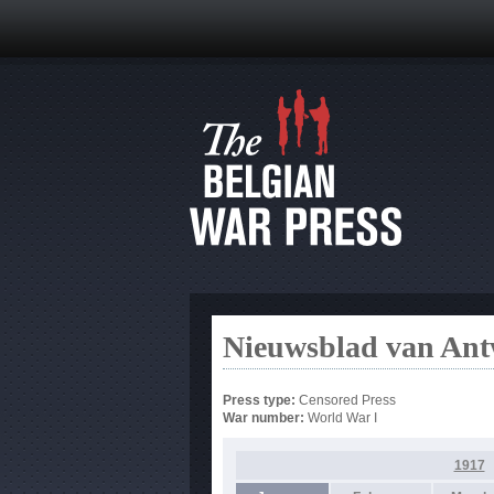
Nieuwsblad van An
Press type:
Censored Press
War number:
World War I
1917