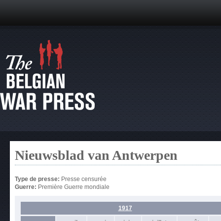
Nieuwsblad van Antwerpen
Type de presse:
Presse censurée
Guerre:
Première Guerre mondiale
1917