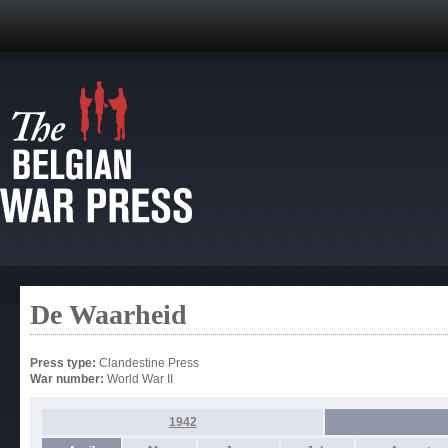
De Waarheid
Press type:
Clandestine Press
War number:
World War II
1942