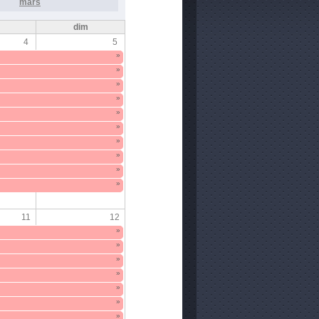
mars
m
dim
4
5
»
»
»
»
»
»
»
»
»
»
11
12
»
»
»
»
»
»
»