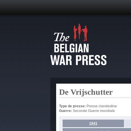
De Vrijschutter
Type de presse:
Presse clandestine
Guerre:
Seconde Guerre mondiale
1941