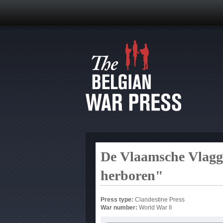
De Vlaamsche Vlagg
herboren"
Press type:
Clandestine Press
War number:
World War II