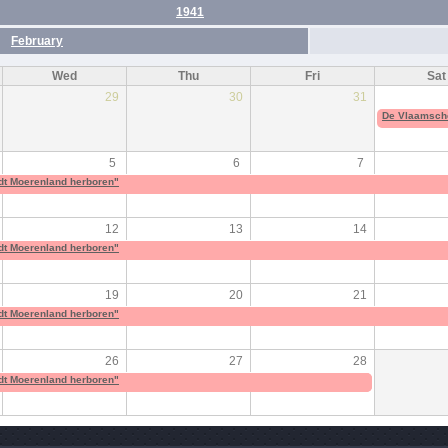
1941
February
Wed
Thu
Fri
Sat
29
30
31
De Vlaamsche
5
6
7
dt Moerenland herboren"
12
13
14
dt Moerenland herboren"
19
20
21
dt Moerenland herboren"
26
27
28
dt Moerenland herboren"