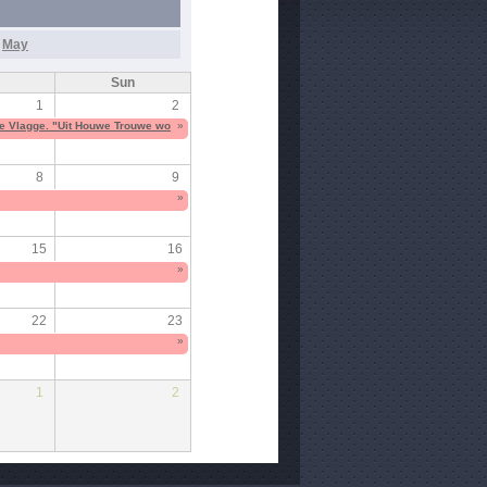
May
Sun
1
2
 Vlagge. "Uit Houwe Trouwe wordt Moerenland herboren"
»
8
9
»
15
16
»
22
23
»
1
2