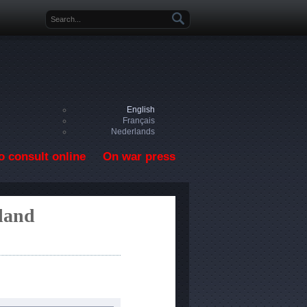
Search form
English
Français
Nederlands
o consult online
On war press
land